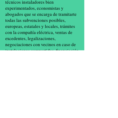
técnicos instaladores bien
experimentados, economistas y
abogados que se encarga de tramitarte
todas las subvenciones posibles,
europeas, estatales y locales, trámites
con la compañía eléctrica, ventas de
excedentes, legalizaciones,
negociaciones con vecinos en caso de
instalaciones compartidas, financiación
,mantenimiento, seguros y todo para
que tengas tu instalación llave en mano
sin preocuparte de nada
CONTACTANOS
Política de privacidad
Aviso legal
Aviso de ER